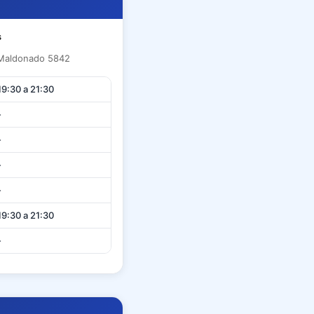
s
 Maldonado 5842
19:30 a 21:30
-
-
-
-
19:30 a 21:30
-