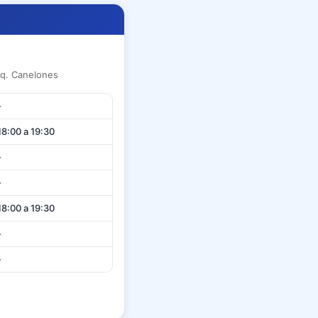
sq. Canelones
-
18:00 a 19:30
-
-
18:00 a 19:30
-
-