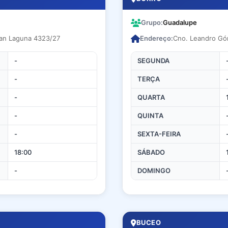
Grupo:
Guadalupe
lian Laguna 4323/27
Endereço:
Cno. Leandro Gó
-
SEGUNDA
-
TERÇA
-
QUARTA
-
QUINTA
-
SEXTA-FEIRA
18:00
SÁBADO
-
DOMINGO
BUCEO