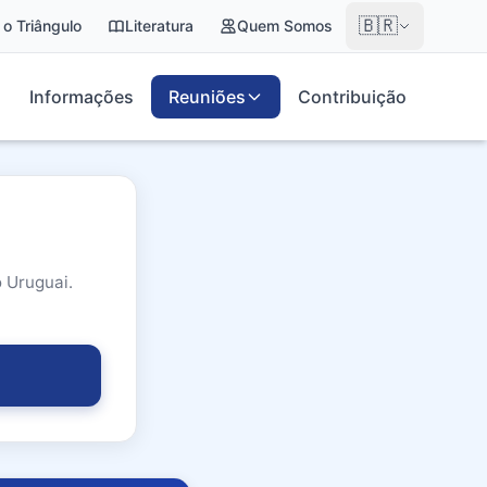
🇧🇷
 o Triângulo
Literatura
Quem Somos
Informações
Reuniões
Contribuição
o Uruguai.