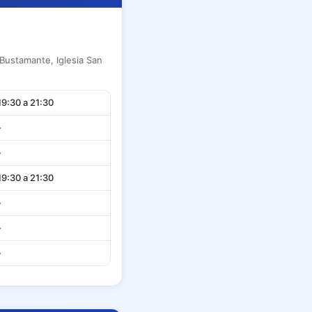
Bustamante, Iglesia San
19:30 a 21:30
-
-
19:30 a 21:30
-
-
-