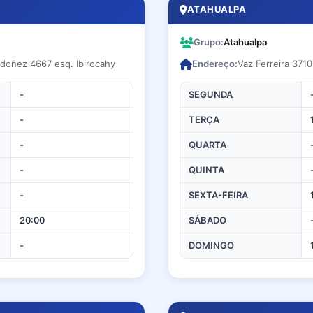
ATAHUALPA
Grupo:
Atahualpa
rdoñez 4667 esq. Ibirocahy
Endereço:
Vaz Ferreira 3710
-
SEGUNDA
-
TERÇA
-
QUARTA
-
QUINTA
-
SEXTA-FEIRA
20:00
SÁBADO
-
DOMINGO