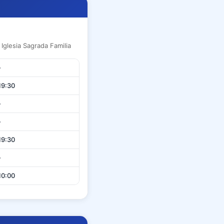
 Iglesia Sagrada Familia
-
19:30
-
-
19:30
-
10:00