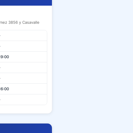
mez 3856 y Casavalle
-
-
19:00
-
-
16:00
-