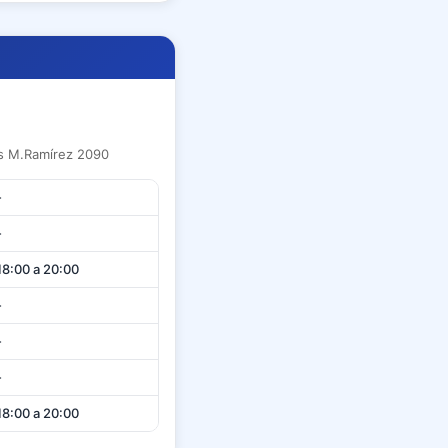
os M.Ramírez 2090
-
-
18:00 a 20:00
-
-
-
18:00 a 20:00