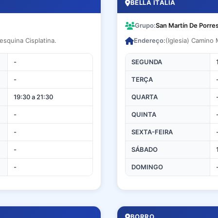
BELLA ITALIA
Grupo:
San Martín De Porre
esquina Cisplatina.
Endereço:
(Iglesia) Camino
-
SEGUNDA
-
TERÇA
19:30 a 21:30
QUARTA
-
QUINTA
-
SEXTA-FEIRA
-
SÁBADO
-
DOMINGO
BORRO