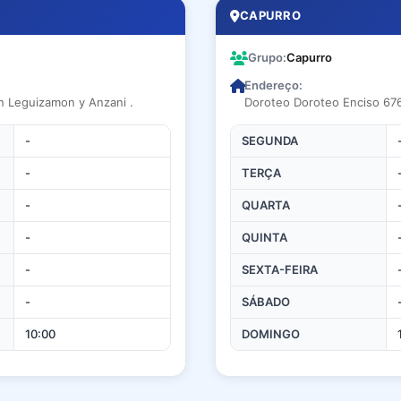
CAPURRO
Grupo:
Capurro
Endereço:
en Leguizamon y Anzani .
Doroteo Doroteo Enciso 676
-
SEGUNDA
-
TERÇA
-
QUARTA
-
QUINTA
-
SEXTA-FEIRA
-
SÁBADO
10:00
DOMINGO